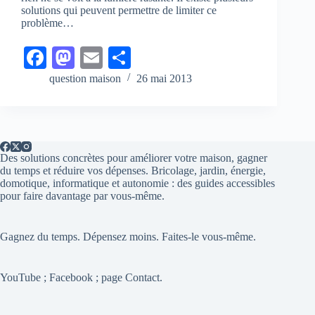
solutions qui peuvent permettre de limiter ce
problème…
Fa
M
E
Pa
ce
as
m
rt
question maison
26 mai 2013
bo
to
ail
ag
ok
do
er
n
Des solutions concrètes pour améliorer votre maison, gagner
du temps et réduire vos dépenses. Bricolage, jardin, énergie,
domotique, informatique et autonomie : des guides accessibles
pour faire davantage par vous-même.
Gagnez du temps. Dépensez moins. Faites-le vous-même.
YouTube ; Facebook ; page Contact.