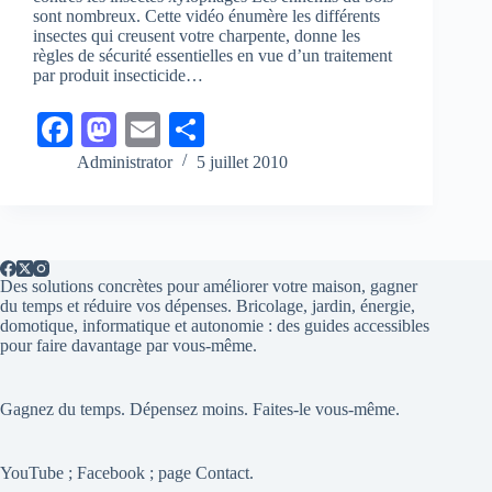
sont nombreux. Cette vidéo énumère les différents
insectes qui creusent votre charpente, donne les
règles de sécurité essentielles en vue d’un traitement
par produit insecticide…
Fa
M
E
Pa
ce
as
m
rt
Administrator
5 juillet 2010
bo
to
ail
ag
ok
do
er
n
Des solutions concrètes pour améliorer votre maison, gagner
du temps et réduire vos dépenses. Bricolage, jardin, énergie,
domotique, informatique et autonomie : des guides accessibles
pour faire davantage par vous-même.
Gagnez du temps. Dépensez moins. Faites-le vous-même.
YouTube ; Facebook ; page Contact.