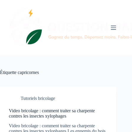
Passer
au
contenu
Étiquette
capricornes
Tutoriels bricolage
Video bricolage : comment traiter sa charpente
contres les insectes xylophages
Video bricolage : comment traiter sa charpente
contres les insectes xylophages Les ennemis du bois