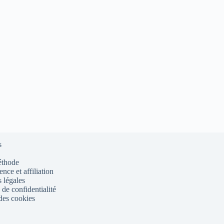
s
éthode
nce et affiliation
 légales
 de confidentialité
des cookies