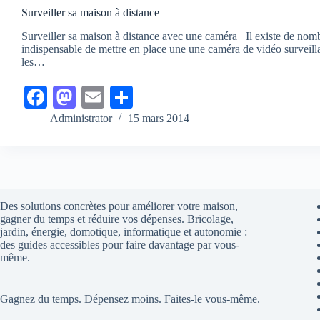
Surveiller sa maison à distance
Surveiller sa maison à distance avec une caméra Il existe de nombr
indispensable de mettre en place une une caméra de vidéo surveill
les…
Fa
M
E
Pa
ce
as
m
rt
Administrator
15 mars 2014
bo
to
ail
ag
ok
do
er
n
Des solutions concrètes pour améliorer votre maison,
gagner du temps et réduire vos dépenses. Bricolage,
jardin, énergie, domotique, informatique et autonomie :
des guides accessibles pour faire davantage par vous-
même.
Gagnez du temps. Dépensez moins. Faites-le vous-même.