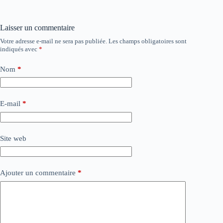
ok
do
er
n
Laisser un commentaire
Votre adresse e-mail ne sera pas publiée.
Les champs obligatoires sont
A
indiqués avec
*
l
t
e
Nom
*
r
n
a
E-mail
*
t
i
v
e
Site web
:
Ajouter un commentaire
*