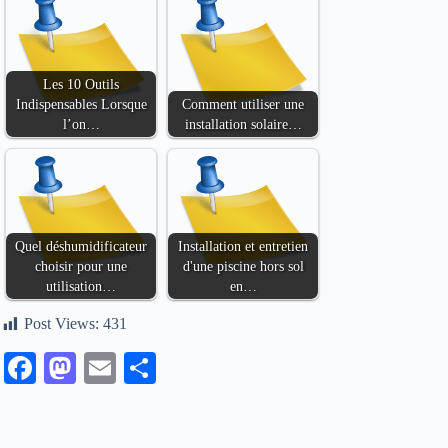
Les 10 Outils
Indispensables Lorsque
Comment utiliser une
l’on…
installation solaire…
Quel déshumidificateur
Installation et entretien
choisir pour une
d'une piscine hors sol
utilisation…
en…
Post Views:
431
Fa
M
E
Pa
ce
as
m
rt
bo
to
ail
ag