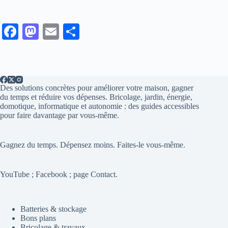
Fa
M
E
Pa
ce
as
m
rt
bo
to
ail
ag
ok
do
er
Des solutions concrètes pour améliorer votre maison, gagner
n
du temps et réduire vos dépenses. Bricolage, jardin, énergie,
domotique, informatique et autonomie : des guides accessibles
pour faire davantage par vous-même.
Gagnez du temps. Dépensez moins. Faites-le vous-même.
YouTube ; Facebook ; page Contact.
Batteries & stockage
Bons plans
Bricolage & travaux